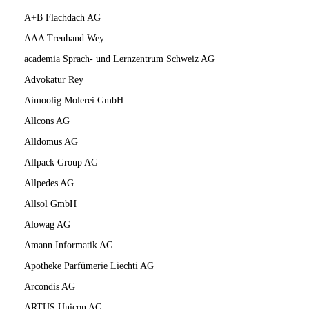
A+B Flachdach AG
AAA Treuhand Wey
academia Sprach- und Lernzentrum Schweiz AG
Advokatur Rey
Aimoolig Molerei GmbH
Allcons AG
Alldomus AG
Allpack Group AG
Allpedes AG
Allsol GmbH
Alowag AG
Amann Informatik AG
Apotheke Parfümerie Liechti AG
Arcondis AG
ARTUS Unicon AG