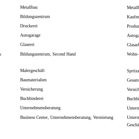
Metallbau
Metall
Bildungszentrum
Kaufmä
Druckerei
Produz
Autogarage
Autoga
Glaserei
Glasar
k
Bildungszentrum
Second Hand
Wohn- 
Malergeschäft
Spritz
Baumaterialien
Gesamt
Versicherung
Versic
Buchbinderei
Buchbi
Unternehmensberatung
Untern
Business Center
Unternehmensberatung
Vermietung
Unters
Geschä