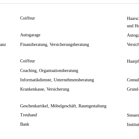
Coiffeur
Haarsc
und Ho
Autogarage
Autoga
nanz
Finanzberatung
Versicherungsberatung
Versic
Coiffeur
Haarpf
Coaching
Organisationsberatung
Informatikdienste
Unternehmensberatung
Consul
Krankenkasse
Versicherung
Grund-
Geschenkartikel
Möbelgeschäft
Raumgestaltung
Treuhand
Steuer
Bank
Institu