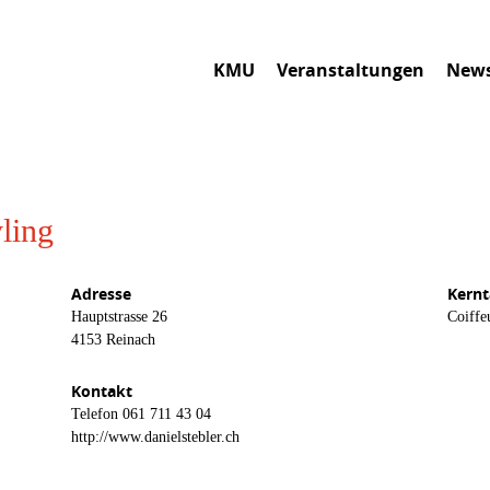
KMU
Veranstaltungen
New
yling
Adresse
Kernt
Hauptstrasse 26
Coiffe
4153 Reinach
Kontakt
Telefon
061 711 43 04
http://www.danielstebler.ch