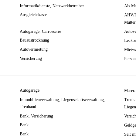
Informatikdienste
Netzwerkbetreiber
Als Ma
Ausgleichskasse
AHV/IV
Mutter
Autogarage
Carrosserie
Autove
Bauaustrocknung
Leckor
Autovermietung
Mietw
Versicherung
Person
Autogarage
Masera
Immobilienverwaltung
Liegenschaftsverwaltung
Treuha
Treuhand
Liegen
Bank
Versicherung
Versic
Bank
Geldge
Bank
Seit i