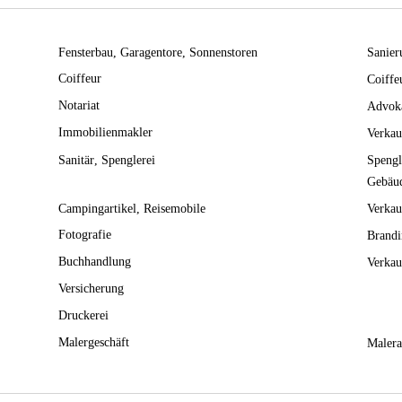
Fensterbau
Garagentore
Sonnenstoren
Sanier
Coiffeur
Coiffe
Notariat
Advoka
Immobilienmakler
Verkau
Sanitär
Spenglerei
Spengl
Gebäud
Campingartikel
Reisemobile
Verkau
Fotografie
Brandi
Buchhandlung
Verkau
Versicherung
Druckerei
Malergeschäft
Malera