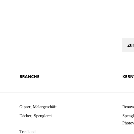
Zu
BRANCHE
KERN
Gipser
Malergeschäft
Renova
Dächer
Spenglerei
Spengl
Photov
Treuhand