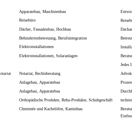
Apparatebau
Maschinenbau
Entwic
Reisebüro
Reiseb
Dächer
Fassadenbau
Hochbau
Dachar
Behindertenbetreuung
Berufsintegration
Betreu
Elektroinstallationen
Instal
Elektroinstallationen
Solaranlagen
Beratu
Jedes 
otariat
Notariat
Rechtsberatung
Advoka
Anlagebau
Apparatebau
Prozes
Anlagebau
Apparatebau
Durchf
Orthopädische Produkte
Reha-Produkte
Schuhgeschäft
techni
Cheminée und Kachelöfen
Kaminbau
Beratu
Einfeu