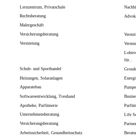
Lernzentrum
Privatschule
Nachhi
Rechtsberatung
Advok
Malergeschäft
Versicherungsberatung
Vermit
Vermietung
Vermie
Lohnve
für...
Schuh- und Sporthandel
Grossh
Heizungen
Solaranlagen
Energi
Apparatebau
Pumpe
Softwareentwicklung
Treuhand
Busine
Apotheke
Parfümerie
Parfüm
Unternehmensberatung
Life S
Versicherungsberatung
Partne
Arbeitssicherheit
Gesundheitsschutz
Beratu