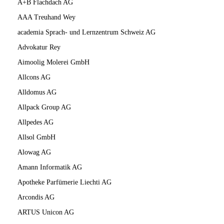
A+B Flachdach AG
AAA Treuhand Wey
academia Sprach- und Lernzentrum Schweiz AG
Advokatur Rey
Aimoolig Molerei GmbH
Allcons AG
Alldomus AG
Allpack Group AG
Allpedes AG
Allsol GmbH
Alowag AG
Amann Informatik AG
Apotheke Parfümerie Liechti AG
Arcondis AG
ARTUS Unicon AG