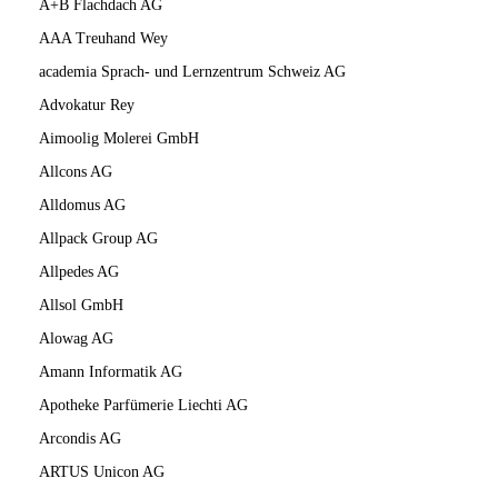
A+B Flachdach AG
AAA Treuhand Wey
academia Sprach- und Lernzentrum Schweiz AG
Advokatur Rey
Aimoolig Molerei GmbH
Allcons AG
Alldomus AG
Allpack Group AG
Allpedes AG
Allsol GmbH
Alowag AG
Amann Informatik AG
Apotheke Parfümerie Liechti AG
Arcondis AG
ARTUS Unicon AG