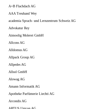
A+B Flachdach AG
AAA Treuhand Wey
academia Sprach- und Lernzentrum Schweiz AG
Advokatur Rey
Aimoolig Molerei GmbH
Allcons AG
Alldomus AG
Allpack Group AG
Allpedes AG
Allsol GmbH
Alowag AG
Amann Informatik AG
Apotheke Parfümerie Liechti AG
Arcondis AG
ARTUS Unicon AG