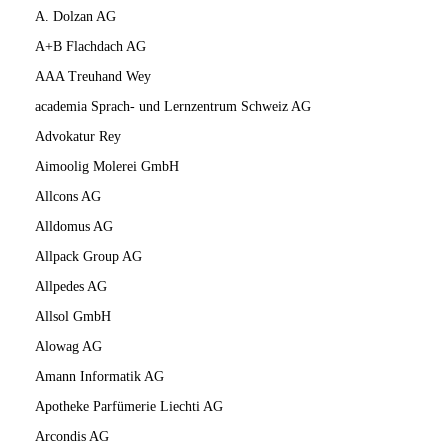
A. Dolzan AG
A+B Flachdach AG
AAA Treuhand Wey
academia Sprach- und Lernzentrum Schweiz AG
Advokatur Rey
Aimoolig Molerei GmbH
Allcons AG
Alldomus AG
Allpack Group AG
Allpedes AG
Allsol GmbH
Alowag AG
Amann Informatik AG
Apotheke Parfümerie Liechti AG
Arcondis AG