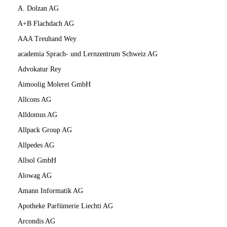
A. Dolzan AG
A+B Flachdach AG
AAA Treuhand Wey
academia Sprach- und Lernzentrum Schweiz AG
Advokatur Rey
Aimoolig Molerei GmbH
Allcons AG
Alldomus AG
Allpack Group AG
Allpedes AG
Allsol GmbH
Alowag AG
Amann Informatik AG
Apotheke Parfümerie Liechti AG
Arcondis AG